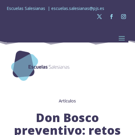
Escuelas Salesianas |
escuelas.salesianas@pjs.es
Artículos
Don Bosco
preventivo: retos