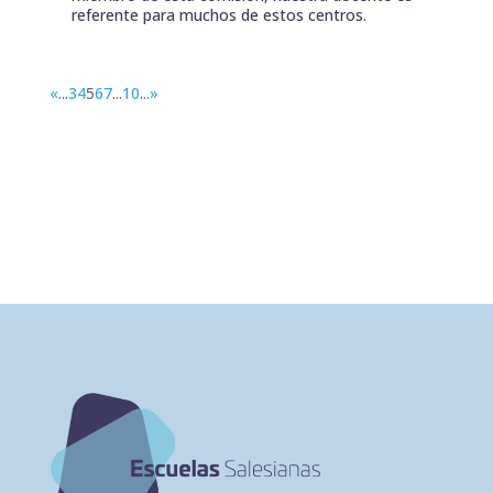
referente para muchos de estos centros.
«
...
3
4
5
6
7
...
10
...
»